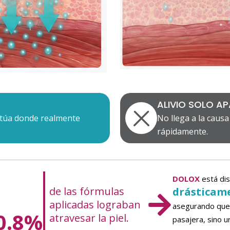
ALIVIO SOLO A
actúa donde realmente
No llega a la causa
rápidamente.
DOLOX
está di
de las fórmulas
drásticam
aplicadas lograban
asegurando que e
0.8%
atravesar la piel.
pasajera, sino u