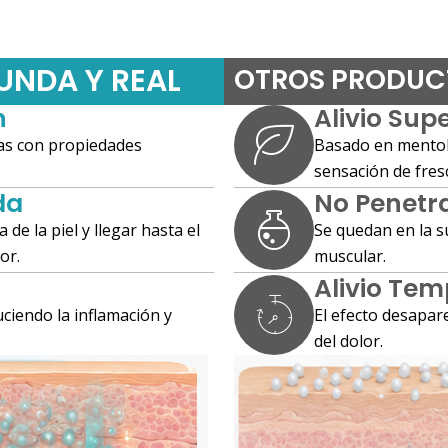
UNDA Y REAL
OTROS PRODUCT
n
Alivio Supe
tas con propiedades
Basado en mentol
sensación de fres
da
No Penetr
de la piel y llegar hasta el
Se quedan en la sup
or.
muscular.
Alivio Tem
uciendo la inflamación y
El efecto desapar
del dolor.